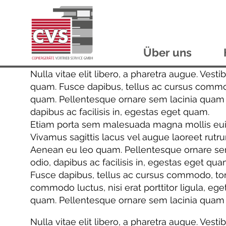
Über uns
Z
Z
Nulla vitae elit libero, a pharetra augue. Vesti
u
u
quam. Fusce dapibus, tellus ac cursus commo
m
m
quam. Pellentesque ornare sem lacinia quam ve
I
H
dapibus ac facilisis in, egestas eget quam.
n
a
Etiam porta sem malesuada magna mollis euismo
h
u
Vivamus sagittis lacus vel augue laoreet rutr
a
p
Aenean eu leo quam. Pellentesque ornare sem 
l
t
odio, dapibus ac facilisis in, egestas eget qua
t
m
Fusce dapibus, tellus ac cursus commodo, tor
e
commodo luctus, nisi erat porttitor ligula, eg
n
quam. Pellentesque ornare sem lacinia quam 
ü
Nulla vitae elit libero, a pharetra augue. Vesti