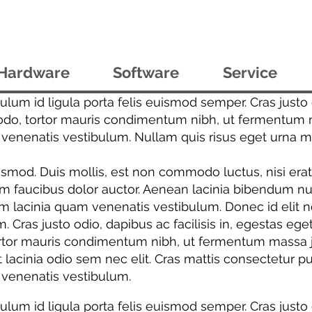
Hardware
Software
Service
bulum id ligula porta felis euismod semper. Cras justo 
do, tortor mauris condimentum nibh, ut fermentum ma
nenatis vestibulum. Nullam quis risus eget urna moll
d. Duis mollis, est non commodo luctus, nisi erat por
um faucibus dolor auctor. Aenean lacinia bibendum nu
lacinia quam venenatis vestibulum. Donec id elit no
m. Cras justo odio, dapibus ac facilisis in, egestas eg
tor mauris condimentum nibh, ut fermentum massa just
et lacinia odio sem nec elit. Cras mattis consectetur
venenatis vestibulum.
bulum id ligula porta felis euismod semper. Cras justo 