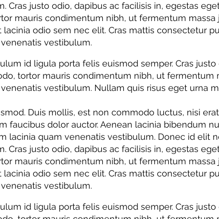
m. Cras justo odio, dapibus ac facilisis in, egestas eg
tor mauris condimentum nibh, ut fermentum massa just
et lacinia odio sem nec elit. Cras mattis consectetur
venenatis vestibulum.
bulum id ligula porta felis euismod semper. Cras justo 
do, tortor mauris condimentum nibh, ut fermentum ma
nenatis vestibulum. Nullam quis risus eget urna moll
d. Duis mollis, est non commodo luctus, nisi erat por
um faucibus dolor auctor. Aenean lacinia bibendum nu
lacinia quam venenatis vestibulum. Donec id elit no
m. Cras justo odio, dapibus ac facilisis in, egestas eg
tor mauris condimentum nibh, ut fermentum massa just
et lacinia odio sem nec elit. Cras mattis consectetur
venenatis vestibulum.
bulum id ligula porta felis euismod semper. Cras justo 
do, tortor mauris condimentum nibh, ut fermentum ma