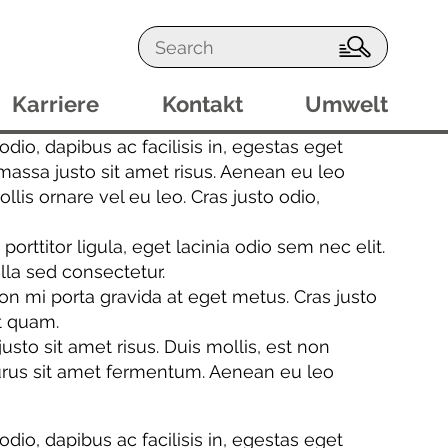
S
e
a
Karriere
Kontakt
Umwelt
r
c
odio, dapibus ac facilisis in, egestas eget
h
ssa justo sit amet risus. Aenean eu leo
is ornare vel eu leo. Cras justo odio,
ttitor ligula, eget lacinia odio sem nec elit.
lla sed consectetur.
n mi porta gravida at eget metus. Cras justo
et quam.
o sit amet risus. Duis mollis, est non
 purus sit amet fermentum. Aenean eu leo
odio, dapibus ac facilisis in, egestas eget