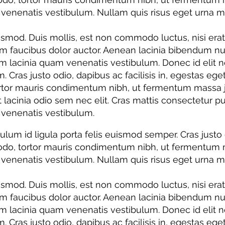
nenatis vestibulum. Nullam quis risus eget urna moll
d. Duis mollis, est non commodo luctus, nisi erat por
um faucibus dolor auctor. Aenean lacinia bibendum nu
lacinia quam venenatis vestibulum. Donec id elit no
m. Cras justo odio, dapibus ac facilisis in, egestas eg
tor mauris condimentum nibh, ut fermentum massa just
et lacinia odio sem nec elit. Cras mattis consectetur
venenatis vestibulum.
bulum id ligula porta felis euismod semper. Cras justo 
do, tortor mauris condimentum nibh, ut fermentum ma
nenatis vestibulum. Nullam quis risus eget urna moll
d. Duis mollis, est non commodo luctus, nisi erat por
um faucibus dolor auctor. Aenean lacinia bibendum nu
lacinia quam venenatis vestibulum. Donec id elit no
m. Cras justo odio, dapibus ac facilisis in, egestas eg