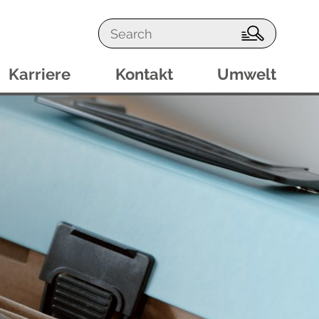
S
e
a
Karriere
Kontakt
Umwelt
r
c
h