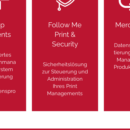
op
Follow Me
Merc
nts
Print &
Security
Daten
tierun
ertes
Mana
nmana
Sicherheitslösung
Produk
ystem
zur Steuerung und
erung
Administration
Ihres Print
enspro
Managements