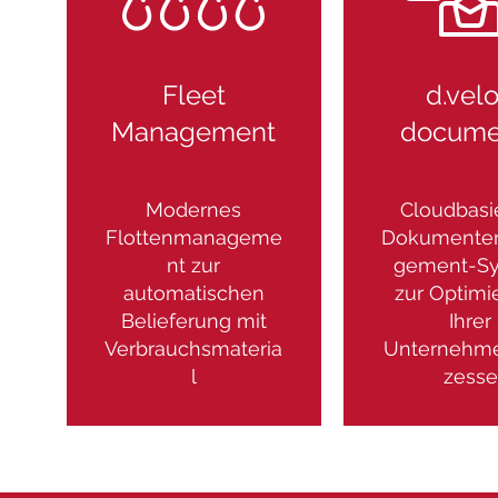
Fleet
d.vel
Management
docume
Modernes
Cloudbasi
Flottenmanageme
Dokumente
nt zur
gement-S
automatischen
zur Optimi
Belieferung mit
Ihrer
Verbrauchsmateria
Unternehm
l
zesse